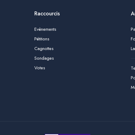
Raccourcis
A
Evènements
P
Pétitions
Fo
Cagnottes
La
Sondages
Votes
Te
Po
Me