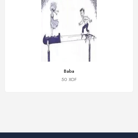
Baba
50 XOF